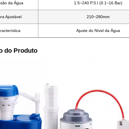
ssão da Água
1.5~240 P.S.I (0.1~16 Bar)
ura Ajustável
210~280mm
racterística
Ajuste do Nível da Água
o do Produto