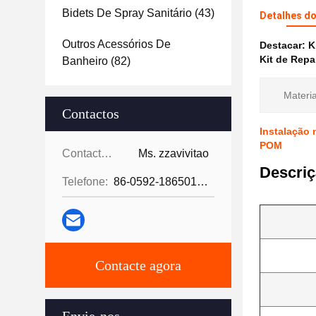
Bidets De Spray Sanitário
(43)
Detalhes d
Outros Acessórios De
Destacar:
K
Kit de Repa
Banheiro
(82)
Materia
Contactos
Instalação 
POM
Contactos:
Ms. zzavivitao
Descriç
Telefone:
86-0592-18650185095
Contacte agora