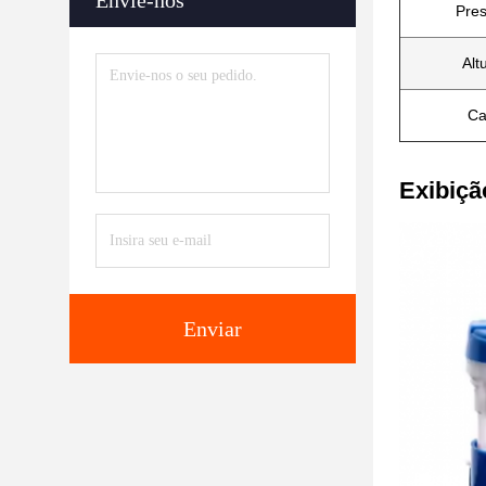
Envie-nos
Pre
Alt
Ca
Exibiçã
Enviar