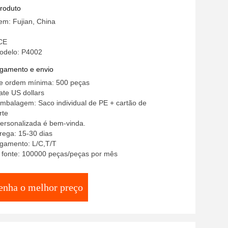
de descarga dupla ABS + POM
produto
em: Fujian, China
 CE
odelo: P4002
gamento e envio
e ordem mínima: 500 peças
ate US dollars
mbalagem: Saco individual de PE + cartão de
rte
rsonalizada é bem-vinda.
rega: 15-30 dias
gamento: L/C,T/T
a fonte: 100000 peças/peças por mês
enha o melhor preço