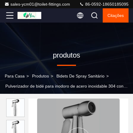
sales-ycm01@toilet-fittings.com
86-0592-18650185095
Citações
produtos
Para Casa
>
Produtos
>
Bidets De Spray Sanitário
>
Pulverizador de bidé para inodoro de acero inoxidable 304 con
prueba de agua a alta presión y garantía de 5 años