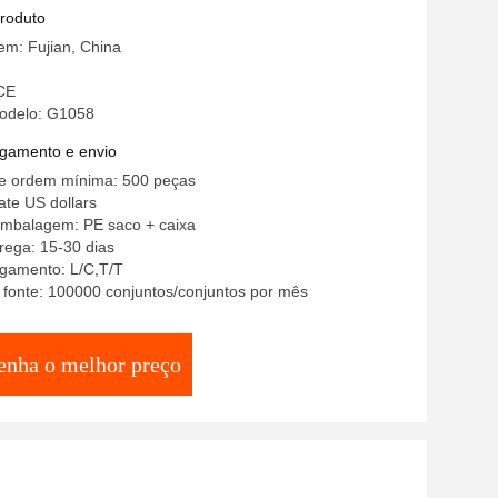
oderno
produto
em: Fujian, China
 CE
odelo: G1058
gamento e envio
e ordem mínima: 500 peças
ate US dollars
embalagem: PE saco + caixa
rega: 15-30 dias
gamento: L/C,T/T
 fonte: 100000 conjuntos/conjuntos por mês
enha o melhor preço