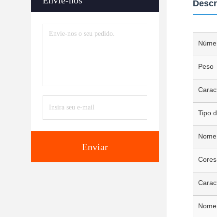
Envie-nos
Descr
Númer
Peso
Caract
Tipo d
Nome 
Enviar
Cores
Caract
Nome 