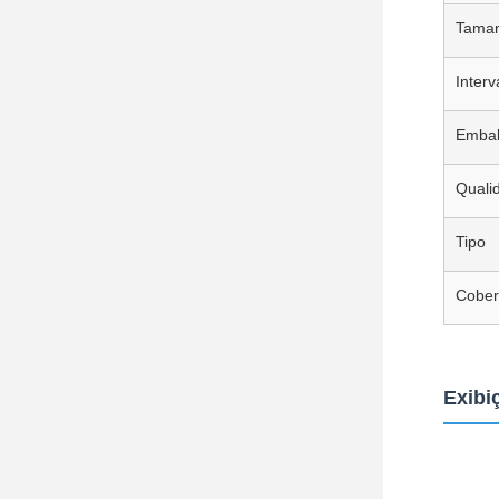
Tama
Interv
Emba
Quali
Tipo
Cober
Exibi