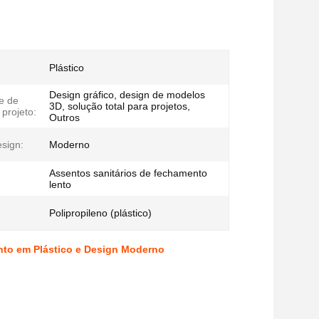
Plástico
Design gráfico, design de modelos
e de
3D, solução total para projetos,
 projeto:
Outros
esign:
Moderno
Assentos sanitários de fechamento
lento
Polipropileno (plástico)
nto em Plástico e Design Moderno