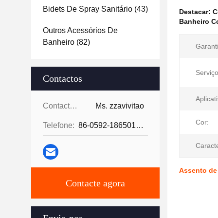
Bidets De Spray Sanitário
(43)
Destacar:
C
Banheiro Co
Outros Acessórios De
Banheiro
(82)
Garanti
Serviç
Contactos
Aplicat
Contactos:
Ms. zzavivitao
Cor:
Telefone:
86-0592-18650185095
Caracte
Assento de
Contacte agora