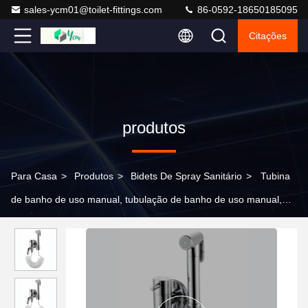
sales-ycm01@toilet-fittings.com
86-0592-18650185095
Citações
produtos
Para Casa
>
Produtos
>
Bidets De Spray Sanitário
>
Tubina
de banho de uso manual, tubulação de banho de uso manual,
tubulação de banho de uso manual, tubulação de banho de uso
manual